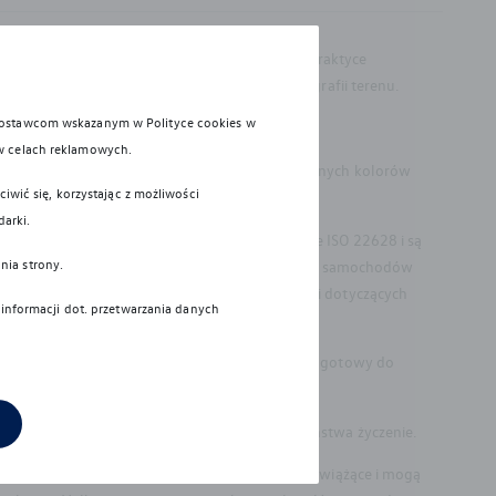
wyposażenia oraz zamontowanych akcesoriów. W praktyce
 liczby pasażerów, obciążenia ładunkiem i topografii terenu.
 dostawcom wskazanym w Polityce cookies w
w celach reklamowych.
materiale mogą nieznacznie różnić się od faktycznych kolorów
iwić się, korzystając z możliwości
darki.
u i recyklingu wymagania określone w normie ISO 22628 i są
nia strony.
bowiązkowi zapewnienia wszystkim użytkownikom samochodów
dów wycofanych z eksploatacji. Więcej informacji dotyczących
 informacji dot. przetwarzania danych
rzez kierowcę. Kierowca musi być w każdej chwili gotowy do
pierwszej rejestracji pojazdu, wyłącznie na Państwa życzenie.
erty w rozumieniu Kodeksu cywilnego oraz nie są wiążące i mogą