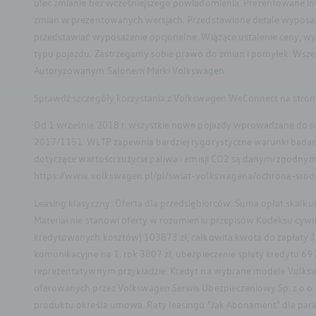
ulec zmianie bez wcześniejszego powiadomienia. Prezentowane i
zmian w prezentowanych wersjach. Przedstawione detale wyposażeni
przedstawiać wyposażenie opcjonalne. Wiążące ustalenie ceny, wy
typu pojazdu. Zastrzegamy sobie prawo do zmian i pomyłek. Wszel
Autoryzowanym Salonem Marki Volkswagen.
Sprawdź szczegóły korzystania z Volkswagen WeConnect na stron
Od 1 września 2018 r. wszystkie nowe pojazdy wprowadzane do o
2017/1151. WLTP zapewnia bardziej rygorystyczne warunki badania
dotyczące wartości zużycia paliwa i emisji CO2 są danymi zgodny
https://www.volkswagen.pl/pl/swiat-volkswagena/ochrona-srod
Leasing klasyczny: Oferta dla przedsiębiorców. Suma opłat skal
Materiał nie stanowi oferty w rozumieniu przepisów Kodeksu cyw
kredytowanych kosztów) 103873 zł, całkowita kwota do zapłaty 15
komunikacyjne na 1. rok 3807 zł, ubezpieczenie spłaty kredytu 697
reprezentatywnym przykładzie. Kredyt na wybrane modele Volksw
oferowanych przez Volkswagen Serwis Ubezpieczeniowy Sp. z o.o. 
Facebook
Instagram
produktu określa umowa. Raty leasingu "Jak Abonament" dla param