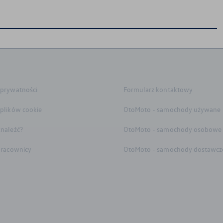
 prywatności
Formularz kontaktowy
 plików cookie
OtoMoto - samochody używane
znaleźć?
OtoMoto - samochody osobowe
 pracownicy
OtoMoto - samochody dostawcz