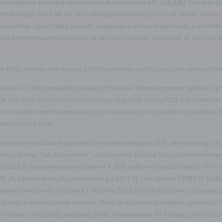
nformacje nie stanowią zapewnienia w rozumieniu art. 556(1)§2 Kodeksu 
a mogą różnić się od specyfikacji przewidzianej na rynek polski. Zamies
posażenia i specyfikacji pojazdu następuje w umowie sprzedaży, a okreś
kie prezentowane informacje są aktualne na dzień publikacji. W celu uzys
ie https://www.volkswagen.pl/pl/connected-car/lacznosc/we-connect.ht
brotu w Unii Europejskiej muszą być badane i homologowane zgodnie z pr
 i bardziej realistyczne wartości zużycia paliwa i emisji CO2 w porówna
mi ze świadectwem homologacji typu wyznaczonymi zgodnie z procedurą WL
owiska/wltp.html
kulowana na podstawie parametrów: opłata wstępna 20%, okres leasingu 36
ilnego.Kredyt "Jak Abonament" - Rzeczywista Roczna Stopa Oprocentowan
0216 zł, oprocentowanie zmienne 9,30%, całkowity koszt kredytu 46343 zł 
8 zł), 48 miesięcznych rat równych po 1607 zł; rata finalna 73087 zł. Kalk
agen Samochody Osobowe z rocznika 2022 przy skorzystaniu z ubezpiecze
Niniejsza informacja nie stanowi oferty w rozumieniu kodeksu cywilnego.
etrów: 10% opłaty wstępnej, okres finansowania 48 miesięcy, limit roczn