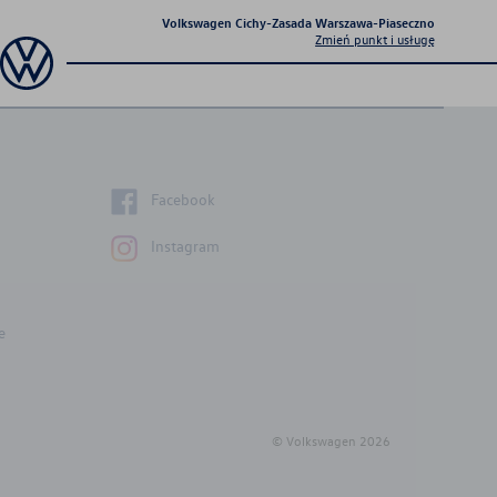
Volkswagen Cichy-Zasada Warszawa-Piaseczno
Zmień punkt i usługę
Sprawdź co dla Ciebie
przygotowaliśmy
Facebook
Instagram
e
Aktualna oferta
serwisowa
© Volkswagen
2026
Profesjonalna opieka nad Twoim
pojazdem z gwarancją jakości.