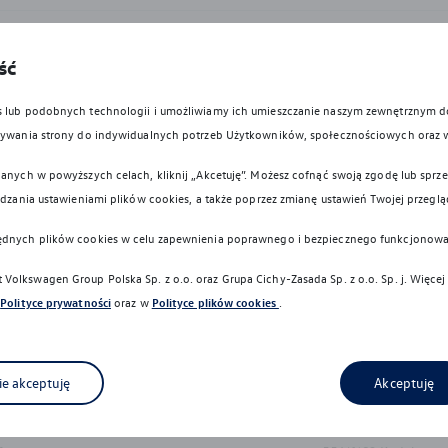
cznym dla hybryd typu Plug-In może się różnić w zależności od wersji i 
ść
i, korzystania z dodatkowych odbiorników energii, temperatury zewnętrznej,
es lub podobnych technologii i umożliwiamy ich umieszczanie naszym zewnętrznym
owywania strony do indywidualnych potrzeb Użytkowników, społecznościowych oraz 
nu, na którym obraz jest wyświetlany, kolory przedstawione w niniejszym 
anych w powyższych celach, kliknij „Akcetuję”. Możesz cofnąć swoją zgodę lub sprzec
ądzania ustawieniami plików cookies, a także poprzez zmianę ustawień Twojej przeglą
wykonywane z materiałów spełniających pod względem możliwości odzysk
ędnych plików cookies w celu zapewnienia poprawnego i bezpiecznego funkcjonowa
dyrektywy 2005/64/WE. Volkswagen Group Polska sp. z o.o. podlega o
i, zgodnie z wymaganiami ustawy z 20 stycznia 2005 r. o recyklingu pojaz
Volkswagen Group Polska Sp. z o.o. oraz
Grupa Cichy-Zasada Sp. z o.o. Sp. j
. Więcej
Polityce prywatności
oraz w
Polityce plików cookies
.
icznych granic i nadal niezbędne jest zachowanie należytej ostrożności p
ają go z odpowiedzialności za zachowanie szczególnej ostrożności.
ie akceptuję
Akceptuję
paliwa/energii, emisję CO2 lub zasięg oraz może nastąpić najwcześniej po 
y, specyfikacje, opisy, rysunki lub parametry techniczne, nie stanowią of