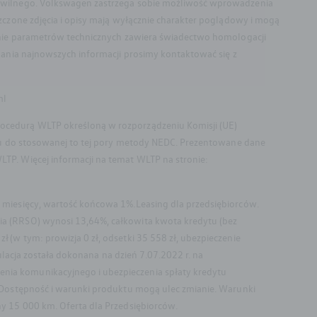
cywilnego. Volkswagen zastrzega sobie możliwość wprowadzenia
zczone zdjęcia i opisy mają wyłącznie charakter poglądowy i mogą
lenie parametrów technicznych zawiera świadectwo homologacji
kania najnowszych informacji prosimy kontaktować się z
ml
ocedurą WLTP określoną w rozporządzeniu Komisji (UE)
niu do stosowanej to tej pory metody NEDC. Prezentowane dane
TP. Więcej informacji na temat WLTP na stronie:
 miesięcy, wartość końcowa 1%.Leasing dla przedsiębiorców.
ia (RRSO) wynosi 13,64%, całkowita kwota kredytu (bez
(w tym: prowizja 0 zł, odsetki 35 558 zł, ubezpieczenie
ulacja została dokonana na dzień 7.07.2022 r. na
nia komunikacyjnego i ubezpieczenia spłaty kredytu
 Dostępność i warunki produktu mogą ulec zmianie. Warunki
y 15 000 km. Oferta dla Przedsiębiorców.