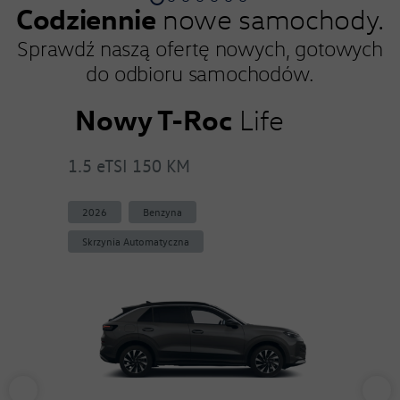
Codziennie
nowe samochody.
Sprawdź naszą ofertę nowych, gotowych
do odbioru
samochodów
.
Nowy T-Roc
T-C
le
Life
1.5 eTSI 150 KM
1.0 TS
2026
Benzyna
2026
Skrzynia Automatyczna
Skrzyni