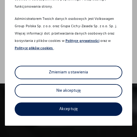
funkcjonowania strony.
ul. Armii Krajowej 22
05-500
Piaseczno
Administratorem Twoich danych osobowych jest Volkswagen
Group Polska Sp. z o.o. oraz
Grupa Cichy-Zasada Sp. z o.o. Sp. j
.
Więcej informacji dot. przetwarzania danych osobowych oraz
Sprzedaż
korzystania z plików cookies w
Polityce prywatności
oraz w
Polityce plików cookies
.
Serwis
Sprawdź co dla Ciebie przygotowaliśmy
Zmieniam ustawienia
Nie akceptuję
Akceptuję