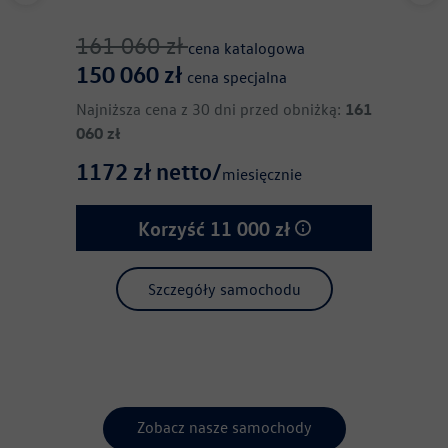
161 060
zł
133 
cena katalogowa
150 060
zł
cena specjalna
1025
Najniższa cena z 30 dni przed obniżką:
161
060
zł
1172
zł netto/
miesięcznie
Korzyść
11 000
zł
Szczegóły samochodu
Zobacz nasze samochody