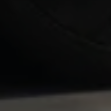
Aktualna oferta serwisowa
Profesjonalna opieka nad Twoim pojazdem z
gwarancją jakości.