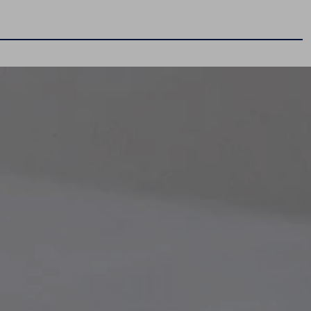
Serwis
Sprawdź aktualną ofertę serwisową
Pakiety olejowe i przeglądów serwisowych
Hotel opon
Naprawy blacharsko-lakiernicze
Program 4Service
Korzyści autoryzowanego serwisowania