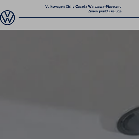
Volkswagen Cichy-Zasada Warszawa-Piaseczno
Zmień punkt i usługę
Sprawdź co dla Ciebie
przygotowaliśmy
Aktualna oferta
serwisowa
Profesjonalna opieka nad Twoim
pojazdem z gwarancją jakości.