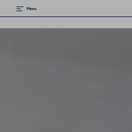
Menu
Zamknij menu
Strona główna
Promocje i aktualności
Modele osobowe
Dostępne od ręki
Konfigurator jazdy próbnej
Samochody Używane
Serwis