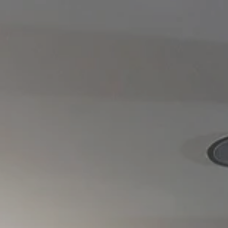
Części zamienne
Akcesoria
Finansowanie
Ubezpieczenia
Gwarancja i ochrona
Mapa i kontakt