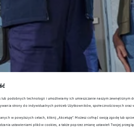
ść
es lub podobnych technologii i umożliwiamy ich umieszczanie naszym zewnętrznym
owywania strony do indywidualnych potrzeb Użytkowników, społecznościowych oraz 
anych w powyższych celach, kliknij „Akcetuję”. Możesz cofnąć swoją zgodę lub sprzec
ądzania ustawieniami plików cookies, a także poprzez zmianę ustawień Twojej przeglą