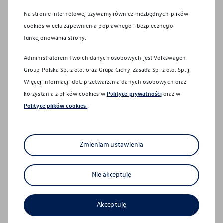
Sprawdź co dla Ciebie
Na stronie internetowej używamy również niezbędnych plików
Facebook
przygotowaliśmy
cookies w celu zapewnienia poprawnego i bezpiecznego
funkcjonowania strony.
Instagram
Administratorem Twoich danych osobowych jest Volkswagen
Group Polska Sp. z o.o. oraz
Grupa Cichy-Zasada Sp. z o.o. Sp. j
.
© Volkswagen
2026
Więcej informacji dot. przetwarzania danych osobowych oraz
korzystania z plików cookies w
Polityce prywatności
oraz w
Polityce plików cookies
.
Zasięg dla samochodów elektrycznych lub zasięg w trybie
Aktualna oferta serwisowa
elektrycznym dla hybryd typu Plug-In może się różnić w
Zmieniam ustawienia
Profesjonalna opieka nad Twoim pojazdem z
zależności od wersji i wyposażenia oraz zamontowanych
gwarancją jakości.
akcesoriów. W praktyce rzeczywisty zasięg różni się w
Nie akceptuję
zależności od stylu jazdy, prędkości, korzystania z
dodatkowych odbiorników energii, temperatury
zewnętrznej, liczby pasażerów, obciążenia ładunkiem i
Akceptuję
topografii terenu.