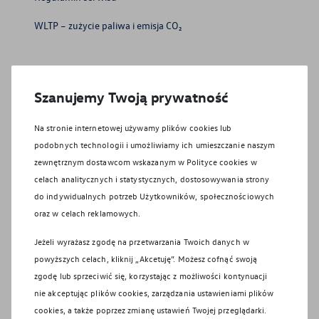
WLTP – zużycie paliwa i emisja CO₂
Polityka prywatności
Szanujemy Twoją prywatność
Polityka plików cookie
Na stronie internetowej używamy plików cookies lub
Jak nas znaleźć?
podobnych technologii i umożliwiamy ich umieszczanie naszym
Działy i pracownicy
zewnętrznym dostawcom wskazanym w Polityce cookies w
celach analitycznych i statystycznych, dostosowywania strony
do indywidualnych potrzeb Użytkowników, społecznościowych
Formularz kontaktowy
oraz w celach reklamowych.
OtoMoto - samochody używane
Jeżeli wyrażasz zgodę na przetwarzania Twoich danych w
powyższych celach, kliknij „Akcetuję”. Możesz cofnąć swoją
OtoMoto - samochody osobowe
zgodę lub sprzeciwić się, korzystając z możliwości kontynuacji
nie akceptując plików cookies, zarządzania ustawieniami plików
OtoMoto - samochody dostawcze
cookies, a także poprzez zmianę ustawień Twojej przeglądarki.