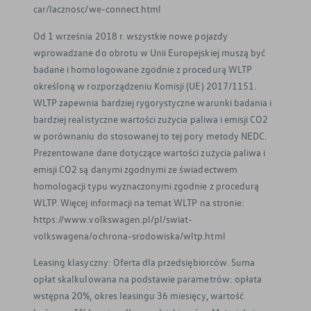
car/lacznosc/we-connect.html
Od 1 września 2018 r. wszystkie nowe pojazdy
wprowadzane do obrotu w Unii Europejskiej muszą być
badane i homologowane zgodnie z procedurą WLTP
określoną w rozporządzeniu Komisji (UE) 2017/1151.
WLTP zapewnia bardziej rygorystyczne warunki badania i
bardziej realistyczne wartości zużycia paliwa i emisji CO2
w porównaniu do stosowanej to tej pory metody NEDC.
Prezentowane dane dotyczące wartości zużycia paliwa i
emisji CO2 są danymi zgodnymi ze świadectwem
homologacji typu wyznaczonymi zgodnie z procedurą
WLTP. Więcej informacji na temat WLTP na stronie:
https://www.volkswagen.pl/pl/swiat-
volkswagena/ochrona-srodowiska/wltp.html
Leasing klasyczny: Oferta dla przedsiębiorców. Suma
opłat skalkulowana na podstawie parametrów: opłata
wstępna 20%, okres leasingu 36 miesięcy, wartość