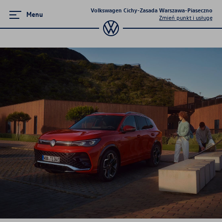
Volkswagen Cichy-Zasada Warszawa-Piaseczno
Menu
Zmień punkt i usługę
Akcesoria
Oryginalne akcesoria Volkswagen