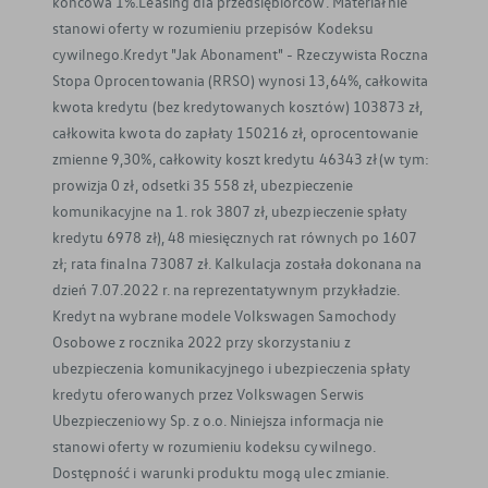
końcowa 1%.Leasing dla przedsiębiorców. Materiał nie
stanowi oferty w rozumieniu przepisów Kodeksu
cywilnego.Kredyt "Jak Abonament" - Rzeczywista Roczna
Stopa Oprocentowania (RRSO) wynosi 13,64%, całkowita
kwota kredytu (bez kredytowanych kosztów) 103873 zł,
całkowita kwota do zapłaty 150216 zł, oprocentowanie
zmienne 9,30%, całkowity koszt kredytu 46343 zł (w tym:
prowizja 0 zł, odsetki 35 558 zł, ubezpieczenie
komunikacyjne na 1. rok 3807 zł, ubezpieczenie spłaty
kredytu 6978 zł), 48 miesięcznych rat równych po 1607
zł; rata finalna 73087 zł. Kalkulacja została dokonana na
dzień 7.07.2022 r. na reprezentatywnym przykładzie.
Kredyt na wybrane modele Volkswagen Samochody
Osobowe z rocznika 2022 przy skorzystaniu z
ubezpieczenia komunikacyjnego i ubezpieczenia spłaty
kredytu oferowanych przez Volkswagen Serwis
Ubezpieczeniowy Sp. z o.o. Niniejsza informacja nie
stanowi oferty w rozumieniu kodeksu cywilnego.
Dostępność i warunki produktu mogą ulec zmianie.