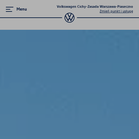
Volkswagen Cichy-Zasada Warszawa-Piaseczno
Menu
Zmień punkt i usługę
Promocje i aktualności
Volkswageny w wersji Plus
Polisa on-line bez wychodzenia z
domu
Aktualne promocje serwisowe
Supermocne okazje na SUVy
Poznaj Golfy
Pojazdy hybrydowe