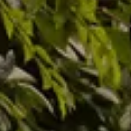
Części zamienne
Akcesoria
Finansowanie
Ubezpieczenia
Gwarancja i ochrona
Mapa i kontakt