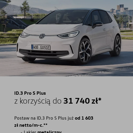
ID.3 Pro S Plus
31 740 zł*
z korzyścią do
Postaw na ID.3 Pro S Plus już
od 1 603
zł netto/m-c.**
Lakier
metaliczny.