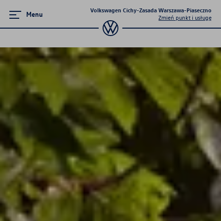
Volkswagen Cichy-Zasada Warszawa-Piaseczno
Menu
Zmień punkt i usługę
Zamknij menu
Strona główna
Promocje i aktualności
Modele osobowe
Dostępne od ręki
Konfigurator jazdy próbnej
Samochody Używane
Serwis