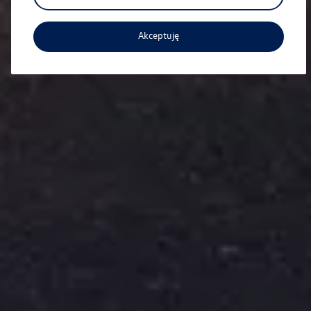
Akceptuję
Aktualna oferta serwisowa
Profesjonalna opieka nad Twoim pojazdem z
gwarancją jakości.