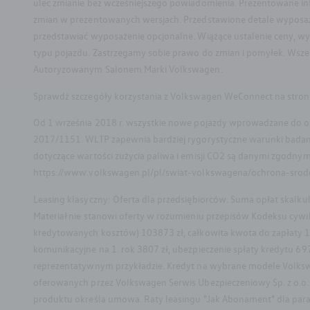
ulec zmianie bez wcześniejszego powiadomienia. Prezentowane i
zmian w prezentowanych wersjach. Przedstawione detale wyposażeni
przedstawiać wyposażenie opcjonalne. Wiążące ustalenie ceny, wy
typu pojazdu. Zastrzegamy sobie prawo do zmian i pomyłek. Wszel
Autoryzowanym Salonem Marki Volkswagen.
Sprawdź szczegóły korzystania z Volkswagen WeConnect na stron
Od 1 września 2018 r. wszystkie nowe pojazdy wprowadzane do o
2017/1151. WLTP zapewnia bardziej rygorystyczne warunki badania
dotyczące wartości zużycia paliwa i emisji CO2 są danymi zgodny
https://www.volkswagen.pl/pl/swiat-volkswagena/ochrona-srod
Leasing klasyczny: Oferta dla przedsiębiorców. Suma opłat skal
Materiał nie stanowi oferty w rozumieniu przepisów Kodeksu cyw
kredytowanych kosztów) 103873 zł, całkowita kwota do zapłaty 15
komunikacyjne na 1. rok 3807 zł, ubezpieczenie spłaty kredytu 697
reprezentatywnym przykładzie. Kredyt na wybrane modele Volksw
oferowanych przez Volkswagen Serwis Ubezpieczeniowy Sp. z o.o. 
Facebook
Instagram
produktu określa umowa. Raty leasingu "Jak Abonament" dla param