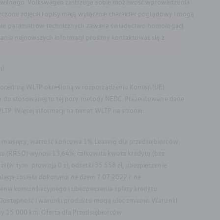
cywilnego. Volkswagen zastrzega sobie możliwość wprowadzenia
zczone zdjęcia i opisy mają wyłącznie charakter poglądowy i mogą
lenie parametrów technicznych zawiera świadectwo homologacji
kania najnowszych informacji prosimy kontaktować się z
ml
ocedurą WLTP określoną w rozporządzeniu Komisji (UE)
niu do stosowanej to tej pory metody NEDC. Prezentowane dane
TP. Więcej informacji na temat WLTP na stronie:
 miesięcy, wartość końcowa 1%.Leasing dla przedsiębiorców.
ia (RRSO) wynosi 13,64%, całkowita kwota kredytu (bez
(w tym: prowizja 0 zł, odsetki 35 558 zł, ubezpieczenie
ulacja została dokonana na dzień 7.07.2022 r. na
nia komunikacyjnego i ubezpieczenia spłaty kredytu
 Dostępność i warunki produktu mogą ulec zmianie. Warunki
y 15 000 km. Oferta dla Przedsiębiorców.