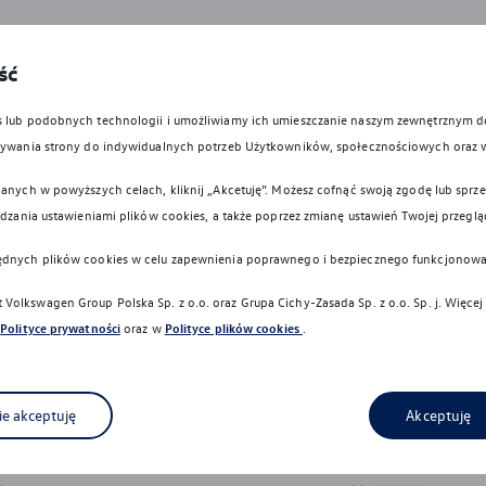
cznym dla hybryd typu Plug-In może się różnić w zależności od wersji i 
ść
i, korzystania z dodatkowych odbiorników energii, temperatury zewnętrznej,
es lub podobnych technologii i umożliwiamy ich umieszczanie naszym zewnętrznym
owywania strony do indywidualnych potrzeb Użytkowników, społecznościowych oraz 
nu, na którym obraz jest wyświetlany, kolory przedstawione w niniejszym 
anych w powyższych celach, kliknij „Akcetuję”. Możesz cofnąć swoją zgodę lub sprzec
ądzania ustawieniami plików cookies, a także poprzez zmianę ustawień Twojej przeglą
wykonywane z materiałów spełniających pod względem możliwości odzysk
ędnych plików cookies w celu zapewnienia poprawnego i bezpiecznego funkcjonowa
dyrektywy 2005/64/WE. Volkswagen Group Polska sp. z o.o. podlega o
i, zgodnie z wymaganiami ustawy z 20 stycznia 2005 r. o recyklingu pojaz
Volkswagen Group Polska Sp. z o.o. oraz
Grupa Cichy-Zasada Sp. z o.o. Sp. j
. Więcej
Polityce prywatności
oraz w
Polityce plików cookies
.
icznych granic i nadal niezbędne jest zachowanie należytej ostrożności p
ają go z odpowiedzialności za zachowanie szczególnej ostrożności.
ie akceptuję
Akceptuję
paliwa/energii, emisję CO2 lub zasięg oraz może nastąpić najwcześniej po 
y, specyfikacje, opisy, rysunki lub parametry techniczne, nie stanowią of