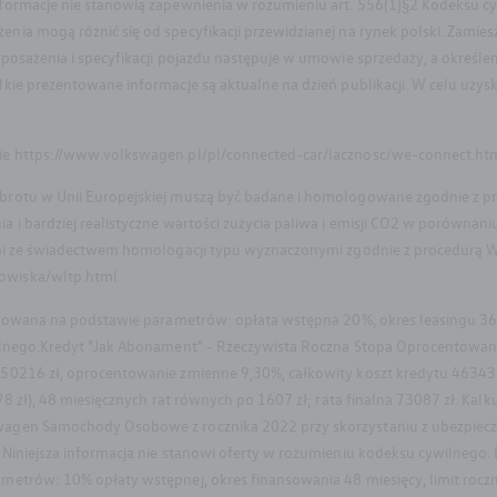
nformacje nie stanowią zapewnienia w rozumieniu art. 556(1)§2 Kodeksu 
a mogą różnić się od specyfikacji przewidzianej na rynek polski. Zamies
posażenia i specyfikacji pojazdu następuje w umowie sprzedaży, a okreś
kie prezentowane informacje są aktualne na dzień publikacji. W celu uzys
ie https://www.volkswagen.pl/pl/connected-car/lacznosc/we-connect.ht
brotu w Unii Europejskiej muszą być badane i homologowane zgodnie z pr
 i bardziej realistyczne wartości zużycia paliwa i emisji CO2 w porówna
mi ze świadectwem homologacji typu wyznaczonymi zgodnie z procedurą WL
owiska/wltp.html
kulowana na podstawie parametrów: opłata wstępna 20%, okres leasingu 36
ilnego.Kredyt "Jak Abonament" - Rzeczywista Roczna Stopa Oprocentowan
0216 zł, oprocentowanie zmienne 9,30%, całkowity koszt kredytu 46343 zł 
8 zł), 48 miesięcznych rat równych po 1607 zł; rata finalna 73087 zł. Kalk
agen Samochody Osobowe z rocznika 2022 przy skorzystaniu z ubezpiecze
Niniejsza informacja nie stanowi oferty w rozumieniu kodeksu cywilnego.
etrów: 10% opłaty wstępnej, okres finansowania 48 miesięcy, limit roczn