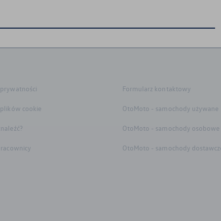
 prywatności
Formularz kontaktowy
 plików cookie
OtoMoto - samochody używane
znaleźć?
OtoMoto - samochody osobowe
 pracownicy
OtoMoto - samochody dostawcz