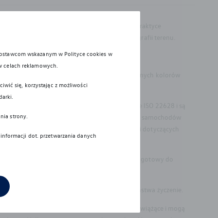
wyposażenia oraz zamontowanych akcesoriów. W praktyce
 liczby pasażerów, obciążenia ładunkiem i topografii terenu.
 dostawcom wskazanym w Polityce cookies w
w celach reklamowych.
materiale mogą nieznacznie różnić się od faktycznych kolorów
iwić się, korzystając z możliwości
darki.
u i recyklingu wymagania określone w normie ISO 22628 i są
nia strony.
bowiązkowi zapewnienia wszystkim użytkownikom samochodów
dów wycofanych z eksploatacji. Więcej informacji dotyczących
 informacji dot. przetwarzania danych
rzez kierowcę. Kierowca musi być w każdej chwili gotowy do
pierwszej rejestracji pojazdu, wyłącznie na Państwa życzenie.
erty w rozumieniu Kodeksu cywilnego oraz nie są wiążące i mogą