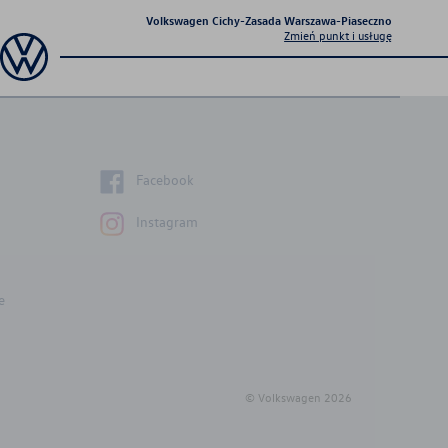
Volkswagen Cichy-Zasada Warszawa-Piaseczno
Zmień punkt i usługę
Sprawdź co dla Ciebie
przygotowaliśmy
Facebook
Instagram
e
Aktualna oferta
serwisowa
© Volkswagen
2026
Profesjonalna opieka nad Twoim
pojazdem z gwarancją jakości.